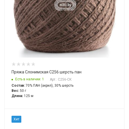
Пряжа Слонимская С256 шерсть пан
Есть в наличии: 1
Арт.: С256-СК
Состав:
70% ПАН (акрил), 30% шерсть
Вес:
50 г
Длина:
125 м
Хит