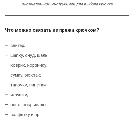
окончательной инструкцией
для выбора крючк
а
Что можно связать
из пряжи к
рючком
?
cвитер;
шапку, снуд, шаль;
коврик, корзинку;
сумку, рюкзак;
тапочки, пинетки;
игрушки;
плед, покрывало;
салфетку и пр.